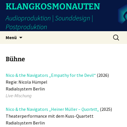
Zum
KLANGKOSMONAUTEN
Inhalt
Audioproduktion | Sounddesign |
springen
Postproduktion
Suchen
Menü
nach:
Bühne
Nico & the Navigators
„Empathy for the Devil“
(2026)
Regie: Nicola Hümpel
Radialsystem Berlin
Live-Mischung
Nico & the Navigators „Heiner Müller –
Quartett
„
(2025)
Theaterperformance mit dem Kuss-Quartett
Radialsystem Berlin