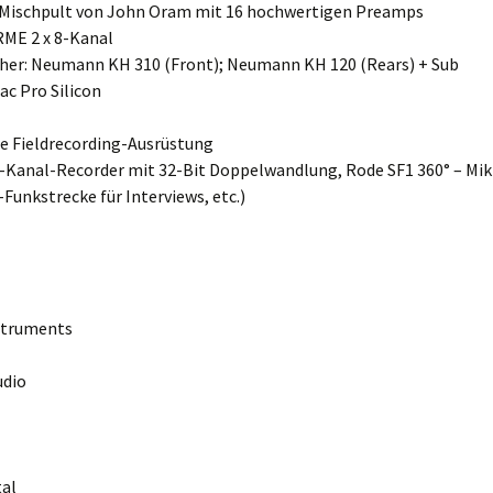
 Mischpult von John Oram mit 16 hochwertigen Preamps
RME 2 x 8-Kanal
cher: Neumann KH 310 (Front); Neumann KH 120 (Rears) + Sub
ac Pro Silicon
e Fieldrecording-Ausrüstung
-Kanal-Recorder mit 32-Bit Doppelwandlung, Rode SF1 360° – Mik
Funkstrecke für Interviews, etc.)
nstruments
udio
tal