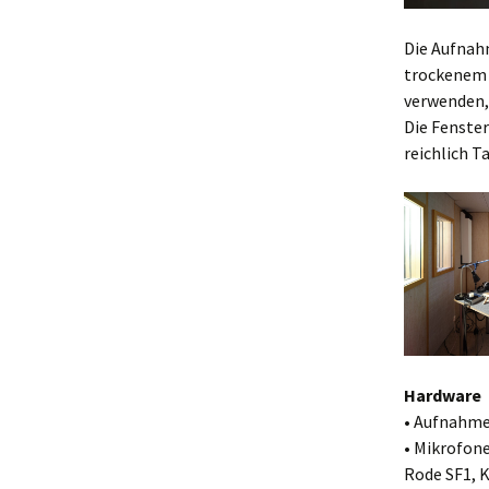
Die Aufnah
trockenem 
verwenden,
Die Fenste
reichlich T
Hardware
• Aufnahme
• Mikrofone
Rode SF1, K