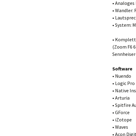
• Analoges
• Wandler: 
• Lautspre
• System: M
• Komplett
(Zoom F6 6
Sennheiser-
Software
• Nuendo
• Logic Pro
• Native I
• Arturia
• Spitfire A
• GForce
• iZotope
• Waves
• Acon Digi