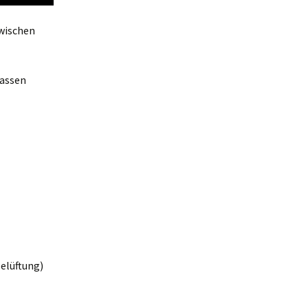
wischen
lassen
elüftung)