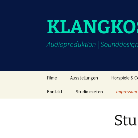
Zum
Inhalt
springen
KLANGKO
Audioproduktion | Sounddesign
Filme
Ausstellungen
Hörspiele & C
Kontakt
Studio mieten
Impressum
—
Stu
—