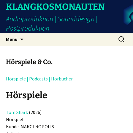
Zum
KLANGKOSMONAUTEN
Inhalt
Audioproduktion | Sounddesign |
springen
Postproduktion
Suchen
Menü
nach:
Hörspiele & Co.
Hörspiele | Podcasts | Hörbücher
Hörspiele
Tom Shark
(2026)
Hörspiel
Kunde: MARCTROPOLIS